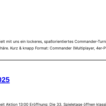
elt mit uns ein lockeres, spaßorientiertes Commander-Tur
sphäre. Kurz & knapp Format: Commander (Multiplayer, 4er-P
025
 Aktion 13:00 Eröffnung: Die 33. Spieletage öffnen klassi