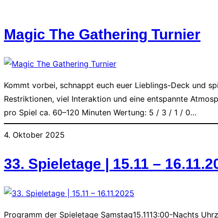
Magic The Gathering Turnier
Kommt vorbei, schnappt euch euer Lieblings-Deck und spi
Restriktionen, viel Interaktion und eine entspannte Atmo
pro Spiel ca. 60–120 Minuten Wertung: 5 / 3 / 1 / 0…
4. Oktober 2025
33. Spieletage | 15.11 – 16.11.2
Programm der Spieletage Samstag15.1113:00-Nachts Uhrzeit