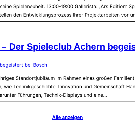
ine Spieleneuheit. 13:00-19:00 Gallerista: „Ars Edition“ Spi
ellen den Entwicklungsprozess Ihrer Projektarbeiten vor u
 – Der Spieleclub Achern begeis
-jähriges Standortjubiläum im Rahmen eines großen Familien
, wie Technikgeschichte, Innovation und Gemeinschaft Han
darunter Führungen, Technik-Displays und eine…
Alle anzeigen