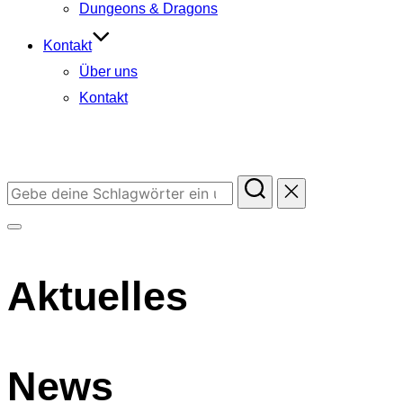
Dungeons & Dragons
Kontakt
Über uns
Kontakt
Folge Uns auf Instagram!
Suchen
nach:
Seitenleiste
&
Aktuelles
Navigation
umschalten
News