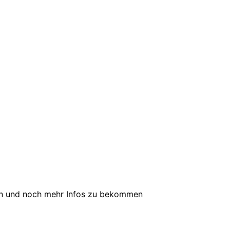
en und noch mehr Infos zu bekommen