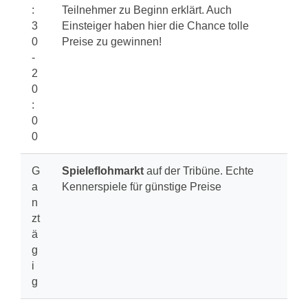
:
Teilnehmer zu Beginn erklärt. Auch
3
Einsteiger haben hier die Chance tolle
0
Preise zu gewinnen!
-
2
0
:
0
0
G
Spieleflohmarkt
auf der Tribüne. Echte
a
Kennerspiele für günstige Preise
n
zt
ä
g
i
g