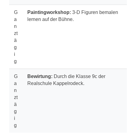
G
Paintingworkshop:
3-D Figuren bemalen
a
lernen auf der Bühne.
n
zt
ä
g
i
g
G
Bewirtung:
Durch die Klasse 9c der
a
Realschule Kappelrodeck.
n
zt
ä
g
i
g