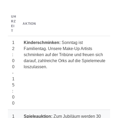
UH
RZ
AKTION
EI
T
1
Kinderschminken:
Sonntag ist
2
Familientag. Unsere Make-Up Artists
:
schminken auf der Tribüne und freuen sich
0
darauf, zahlreiche Orks auf die Spielemeute
0
loszulassen.
-
1
5
:
0
0
1
Spieleauktion:
Zum Jubiläum werden 30