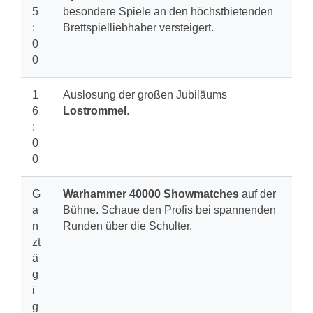
5
besondere Spiele an den höchstbietenden
:
Brettspielliebhaber versteigert.
0
0
1
Auslosung der großen Jubiläums
6
Lostrommel
.
:
0
0
G
Warhammer 40000 Showmatches
auf der
a
Bühne. Schaue den Profis bei spannenden
n
Runden über die Schulter.
zt
ä
g
i
g