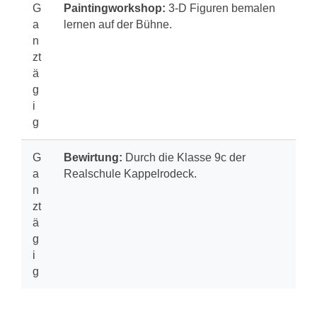
G
Paintingworkshop:
3-D Figuren bemalen
a
lernen auf der Bühne.
n
zt
ä
g
i
g
G
Bewirtung:
Durch die Klasse 9c der
a
Realschule Kappelrodeck.
n
zt
ä
g
i
g