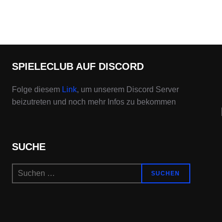
SPIELECLUB AUF DISCORD
Folge diesem
Link
, um unserem Discord Server
beizutreten und noch mehr Infos zu bekommen
SUCHE
Suchen
SUCHEN
nach: