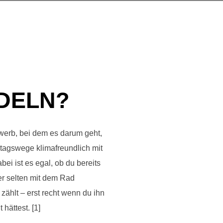
DELN?
rb, bei dem es darum geht,
ltagswege klimafreundlich mit
i ist es egal, ob du bereits
er selten mit dem Rad
zählt – erst recht wenn du ihn
hättest. [1]