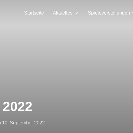
Startseite
Aktuelles
Spielevorstellungen
 2022
Veröffentlicht
n
10. September 2022
am