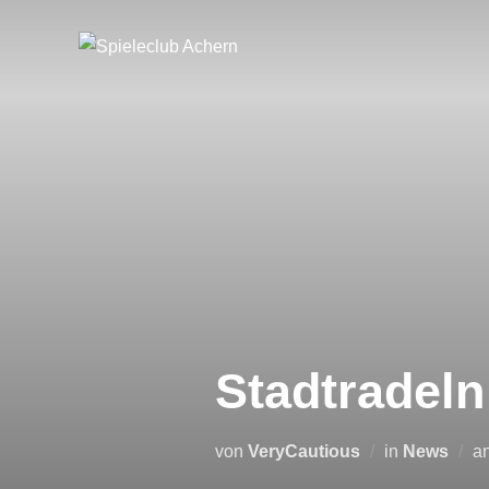
Zum
Inhalt
springen
Stadtradeln
von
VeryCautious
in
News
a