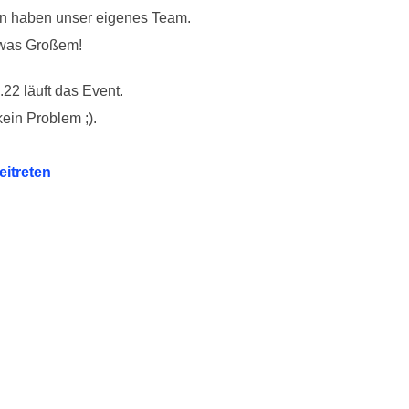
rn haben unser eigenes Team.
twas Großem!
22 läuft das Event.
kein Problem ;).
itreten