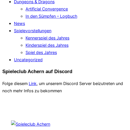
Dungeons & Dragons
Artificial Convergence
In den Sümpfen – Logbuch
News
Spielevorstellungen
Kennerspiel des Jahres
Kinderspiel des Jahres
Spiel des Jahres
Uncategorized
Spieleclub Achern auf Discord
Folge diesem
Link
, um unserem Discord Server beizutreten und
noch mehr Infos zu bekommen
Black Forest Sentinel Webseite
Zum