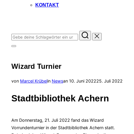
KONTAKT
Folge Uns auf Instagram!
Suchen
nach:
Seitenleiste
&
Navigation
umschalten
Wizard Turnier
Veröffentlicht
von
Marcel Krübel
in
News
an
10. Juni 2022
25. Juli 2022
am
Stadtbibliothek Achern
Am Donnerstag, 21. Juli 2022 fand das Wizard
Vorrundenturnier in der Stadtbibliothek Achern statt.