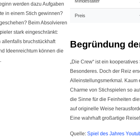
Mindestalter
 Beginn werden dazu Aufgaben
rte in einem Stich gewinnen?
Preis
 geschehen? Beim Absolvieren
ieler stark eingeschränkt:
allenfalls bruchstückhaft
Begründung der
und Ideenreichtum können die
.
„Die Crew“ ist ein kooperatives
Besonderes. Doch der Reiz ersc
Alleinstellungsmerkmal. Kaum e
Charme von Stichspielen so auf
die Sinne für die Feinheiten di
auf originelle Weise herausford
Eine wahrhaft großartige Reise
Quelle:
Spiel des Jahres Youtu