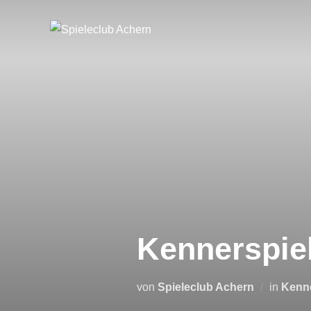
Zum
Inhalt
springen
Kennerspie
von
Spieleclub Achern
in
Kenne