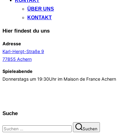
KONTAKT
ÜBER UNS
KONTAKT
Hier findest du uns
Adresse
Karl-Hergt-Straße 9
77855 Achern
Spieleabende
Donnerstags um 19:30Uhr im Maison de France Achern
Suche
Suchen
Suchen
nach: