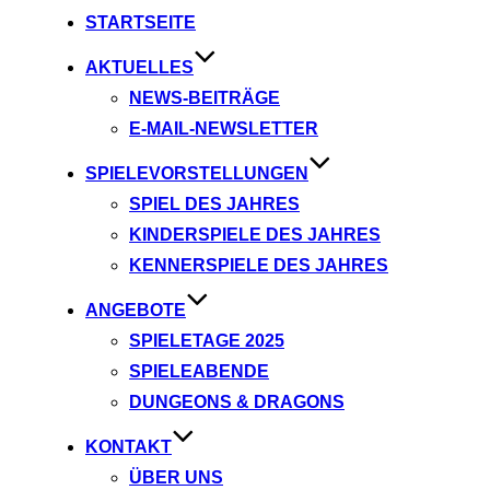
Inhalt
STARTSEITE
springen
AKTUELLES
NEWS-BEITRÄGE
E-MAIL-NEWSLETTER
SPIELEVORSTELLUNGEN
SPIEL DES JAHRES
KINDERSPIELE DES JAHRES
KENNERSPIELE DES JAHRES
ANGEBOTE
SPIELETAGE 2025
SPIELEABENDE
DUNGEONS & DRAGONS
KONTAKT
ÜBER UNS