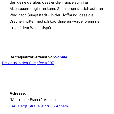
der Kleine darüber, dass er die Truppe auf ihren
Abenteuern begleiten kann. So machen sie sich auf den
Weg nach Sumpfstadt – in der Hoffnung, dass die
Drachenmutter friedlich koordinieren würde, wenn sie
sie auf dem Weg aufspürt
.
Beitragsautor
Verfasst von
Sophie
Beitragsnavigation
Previous
Previous
In den Sümpfen #007
Hier findest du uns
Adresse
:
"Maison de France" Achern
Karl-Hergt Straße 9 77855 Achern