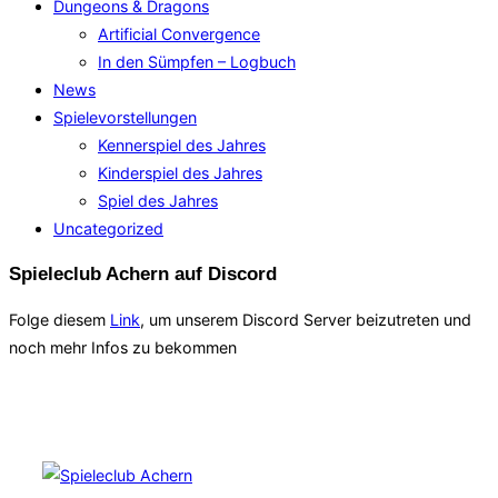
Dungeons & Dragons
Artificial Convergence
In den Sümpfen – Logbuch
News
Spielevorstellungen
Kennerspiel des Jahres
Kinderspiel des Jahres
Spiel des Jahres
Uncategorized
Spieleclub Achern auf Discord
Folge diesem
Link
, um unserem Discord Server beizutreten und
noch mehr Infos zu bekommen
Black Forest Sentinel Webseite
Zum