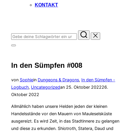
KONTAKT
Folge Uns auf Instagram!
Suchen
nach:
Seitenleiste
&
Navigation
umschalten
In den Sümpfen #008
von
Sophie
in
Dungeons & Dragons
,
In den Sümpfen -
Veröffentlicht
Logbuch
,
Uncategorized
an
25. Oktober 2022
26.
am
Oktober 2022
Allmählich haben unsere Helden jeden der kleinen
Handelsstände vor den Mauern von Mauleselsküste
ausgereizt. Es wird Zeit, in das Stadtinnere zu gelangen
und diese zu erkunden. Shiotroth, Statera, Daud und